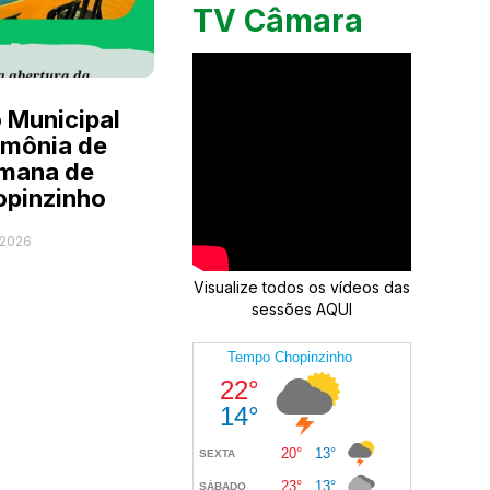
TV Câmara
o Municipal
rimônia de
emana de
opinzinho
 2026
Visualize todos os vídeos das
sessões AQUI