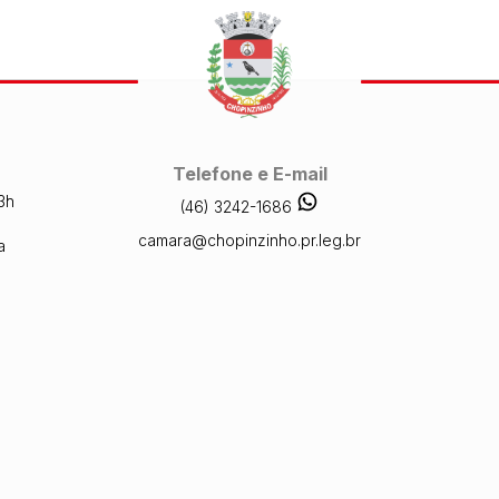
Telefone e E-mail
3h
(46) 3242-1686
camara@chopinzinho.pr.leg.br
a