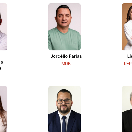
n
Jorcélio Farias
Lí
co
MDB
REP
a