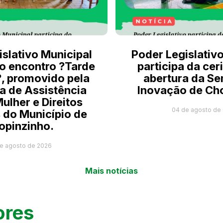
slativo Municipal
Poder Legislativ
do encontro ?Tarde
participa da ce
, promovido pela
abertura da S
a de Assistência
Inovação de Ch
Mulher e Direitos
04 de agosto de
do Município de
opinzinho.
e agosto de 2026
Mais notícias
ores